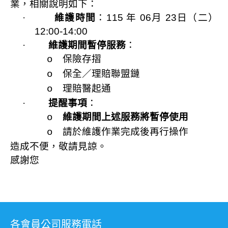
業，相關說明如下：
·
維護時間
：
115
年
06
月
23
日（二）
12:00-14:00
·
維護期間暫停服務
：
保險存摺
o
保全／理賠聯盟鏈
o
理賠醫起通
o
·
提醒事項
：
維護期間上述服務將暫停使用
o
請於維護作業完成後再行操作
o
造成不便，敬請見諒。
感謝您
各會員公司服務電話