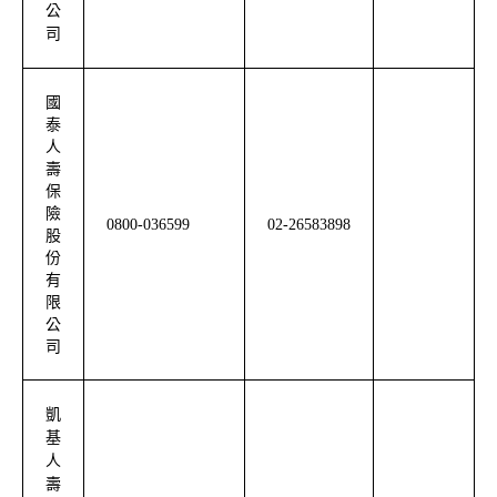
公
司
國
泰
人
壽
保
險
0800-036599
02-26583898
股
份
有
限
公
司
凱
基
人
壽