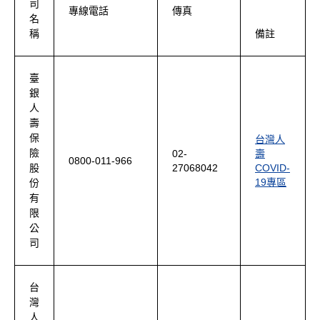
司
專線電話
傳真
名
稱
備註
臺
銀
人
壽
保
台灣人
險
02-
壽
0800-011-966
27068042
COVID-
股
19專區
份
有
限
公
司
台
灣
人