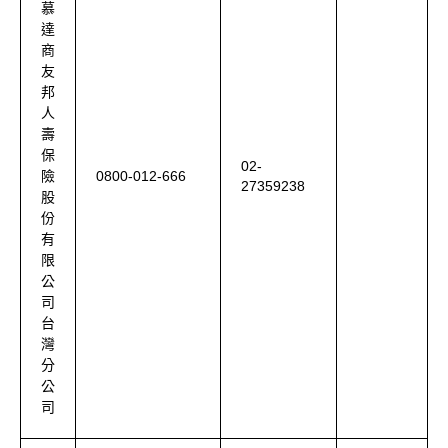
慕
達
商
友
邦
人
壽
保
02-
0800-012-666
險
27359238
股
份
有
限
公
司
台
灣
分
公
司