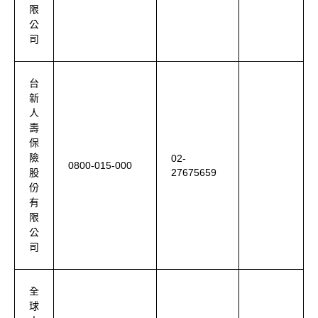
限
公
司
台
新
人
壽
保
險
02-
0800-015-000
27675659
股
份
有
限
公
司
全
球