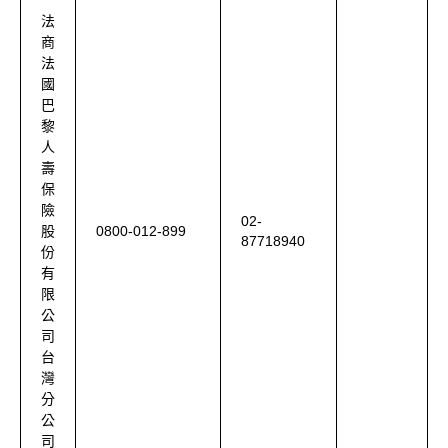
法
商
法
國
巴
黎
人
壽
保
險
02-
0800-012-899
股
87718940
份
有
限
公
司
台
灣
分
公
司