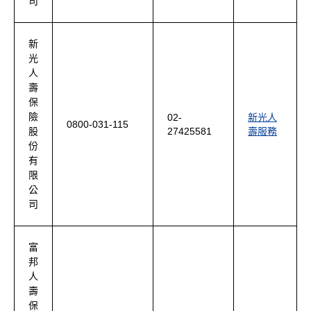
司
新
光
人
壽
保
險
02-
新光人
0800-031-115
27425581
壽服務
股
份
有
限
公
司
富
邦
人
壽
保