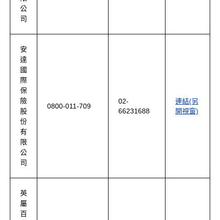
公
司
安
達
國
際
保
險
02-
連結(另
0800-011-709
66231688
開視窗)
股
份
有
限
公
司
英
屬
百