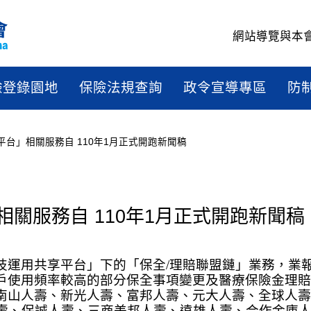
網站導覽
與本
驗登錄園地
保險法規查詢
政令宣導專區
防
台」相關服務自 110年1月正式開跑新聞稿
相關服務自 110年1月正式開跑
關服務自 110年1月正式開跑新聞稿
技運用共享平台」下的「保全
/
理賠聯盟鏈」業務，業
戶使用頻率較高的部分保全事項變更及醫療保險金理賠
南山人壽、新光人壽、富邦人壽、元大人壽、全球人壽
壽、保誠人壽、三商美邦人壽、遠雄人壽、合作金庫