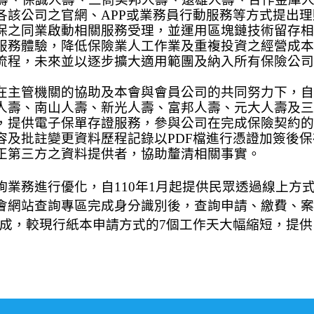
各該公司之官網、
APP
或業務員行動服務等方式提出理
保之同業啟動相關服務受理，並運用區塊鏈技術留存相
服務體驗，降低保險業人工作業及重複投資之經營成本
流程，未來並以逐步擴大適用範團及納入所有保險公司
在主管機關的協助及本會與會員公司的共同努力下，自
人壽、南山人壽、新光人壽、富邦人壽、元大人壽及三
，提供電子保單存證服務，參與公司在完成保險契約的
容及批註變更資料歷程記錄以
PDF
檔進行憑證加簽後保
正第三方之資料提供者，協助釐清相關事實。
詢業務進行優化，自
110
年
1
月起提供民眾透過線上方
會網站查詢專區完成身分識別後，查詢申請、繳費、案
成，較現行紙本申請方式的
7
個工作天大幅縮短，提供