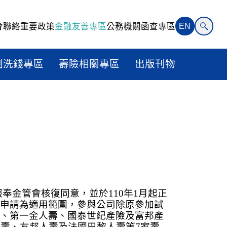
會聯絡
重要政策
金融友善專區
公務機關函查專區
EN
制洗錢專區
壽險相關專區
出版刊物
新聞稿
報奉金管會核復同意，並於
110
年
1
月起正
申請為適用範圍，參與公司除原參加試
、第一金人壽、國泰世紀產險及富邦產
人壽、友邦人壽及法國巴黎人壽等
7
家壽