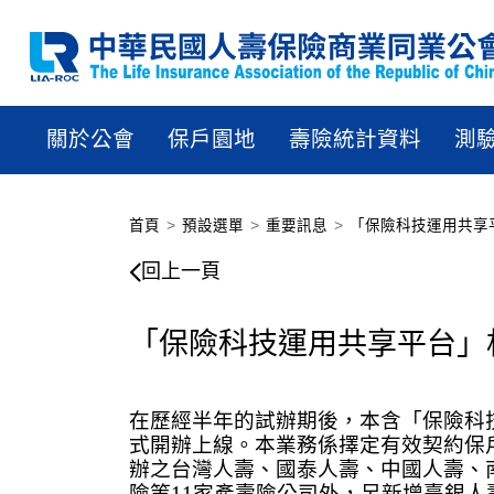
關於公會
保戶園地
壽險統計資料
測
首頁
預設選單
重要訊息
「保險科技運用共享平
「保險科技運用共享平台」
回上一頁
「保險科技運用共享平台」相
在歷經半年的試辦期後，本含「保險科
式開辦上線。本業務係擇定有效契約保
辦之台灣人壽、國泰人壽、中國人壽、
險等
11
家產壽險公司外，另新增臺銀人