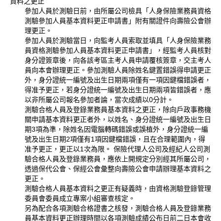
資料之更正
參加人員於測驗日前，由所屬公司檢具「人身保險業務員資格
測驗參加人員基本資料更正申請書」附有關證件向壽險公會辦
理更正。
參加人員於測驗當日，向監考人員索取並填具「人身保險業務
員資格測驗參加人員基本資料更正申請書」，經監考人員核對
身分證簽章後，向各該考區主考人員申請覆核簽章，交主考人
員向本會辦理更正。參加測驗人員除姓名鍵置錯誤得申請更正
外，身分證統一編號及出生日期兩項僅有一項因鍵檔錯誤者，
得准予更正，若身分證統一編號及出生日期兩項皆錯誤者，應
以非所屬公司報名參加者論，當次成績以0分計。
測驗合格人員及登錄業務員基本資料之更正，除向戶政事務機
關申請基本資料更正者外，以姓名、身分證統一編號及出生日
期3項為準，除姓名因電腦轉碼錯誤或誤植外，身分證統一編
號及出生日期2項僅有1項因鍵檔錯誤，且在合理範圍內，得
准予更正，更正以1次為限。 保險代理人公司及經紀人公司測
驗合格人員及登錄業務員，應依上開規定分別經其所屬公司，
透過保代公會、保經公會彙整向壽險公會申請辦理基本資料之
更正。
測驗合格人員基本資料之更正有疑義時，由資格測驗登錄管理
委員會委員成立專案小組審查核定。
另為配合各項測驗合格證書之核發，測驗合格人員及登錄業務
員基本資料更正辦理時間以各項測驗成績公布日前二日本會收