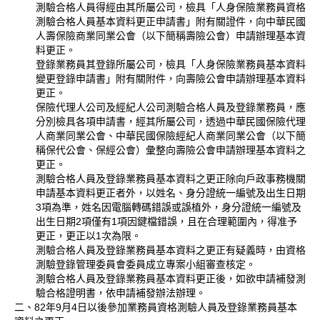
測驗合格人員得經由其所屬公司，檢具「人身保險業務員資格
測驗合格人員基本資料更正申請書」附有關證件，向中華民國
人壽保險商業同業公會（以下簡稱壽險公會）申請辦理基本資
料更正。
登錄業務員其登錄所屬公司，檢具「人身保險業務員基本資料
變更登錄申請書」附有關附件，向壽險公會申請辦理基本資料
更正。
保險代理人公司及經紀人公司測驗合格人員及登錄業務員，應
分別檢具各項申請書，經其所屬公司，透過中華民國保險代理
人商業同業公會、中華民國保險經紀人商業同業公會（以下簡
稱保代公會、保經公會）彙整向壽險公會申請辦理基本資料之
更正。
測驗合格人員及登錄業務員基本資料之更正除向戶政事務機關
申請基本資料更正者外，以姓名、身分證統一編號及出生日期
3項為準，姓名因電腦轉碼錯誤或誤植外，身分證統一編號及
出生日期2項僅有1項因鍵檔錯誤，且在合理範圍內，得准予
更正，更正以1次為限。
測驗合格人員及登錄業務員基本資料之更正有疑義時，由資格
測驗登錄管理委員會委員成立專案小組審查核定。
測驗合格人員及登錄業務員基本資料更正後，如欲申請補發測
驗合格證明書，依申請補發辦法辦理。
二、82年9月4日以後參加業務員資格測驗人員及登錄業務員基本