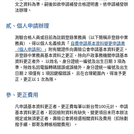
文之資料為準，嗣後如欲申請補發合格證明書，依申請補發辦
法辦理。
貳、個人申請辦理
測驗合格人員或目前為註銷登錄業務員（以下簡稱非登錄中業
務員），得以個人名義檢具「
自費申請基本資料變更申請書
（個人申請用）
」附有關證件向壽險公會申請基本資料更正。
非登錄中業務員基本資料之更正，除向戶政事務機關申請基本
資料更正者外， 以姓名、身分證統一編號及出生日期 3 項為
準，除姓名因電腦轉碼錯誤或誤植外，身分證統一編號及出生
日期 2 項僅有 1 項因鍵檔錯誤， 且在合理範圍內，得准予更
正，更正以 1 次為限。
參、更正費用
凡申請基本資料更正者，更正費每筆以新台幣100元計。 申請
基本資料更正者，若因檢附資料有缺失、變更項目未符本辦法
規定或無須更正者，壽險公會將檢還相關資料及費用（扣除劃
撥手續、郵寄及轉帳相關費用）。