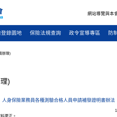
網站導覽
與本
驗登錄園地
保險法規查詢
政令宣導專區
防
請辦理)
辦理)
理)
人身保險業務員各種測驗合格人員申請補發證明書辦法
資料更正。