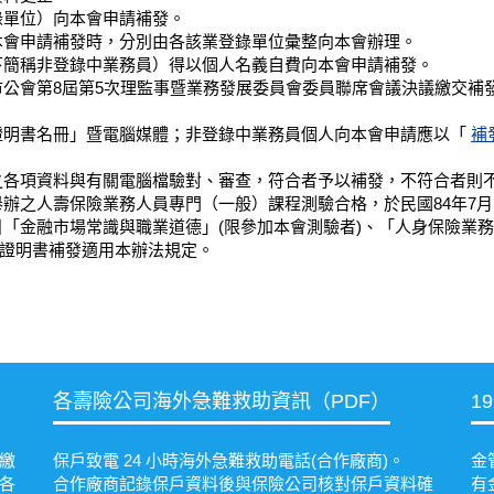
錄單位）向本會申請補發。
本會申請補發時，分別由各該業登錄單位彙整向本會辦理。
下簡稱非登錄中業務員）得以個人名義自費向本會申請補發。
市公會第8屆第5次理監事暨業務發展委員會委員聯席會議決議繳交補發
證明書名冊」暨電腦媒體；非登錄中業務員個人向本會申請應以「
補
之各項資料與有關電腦檔驗對、審查，符合者予以補發，不符合者則
辦之人壽保險業務人員專門（一般）課程測驗合格，於民國84年7月
目「金融市場常識與職業道德」(限參加本會測驗者)、「人身保險業
證明書補發適用本辦法規定。
各壽險公司海外急難救助資訊（PDF）
1
繳
保戶致電 24 小時海外急難救助電話(合作廠商)。
金
各
合作廠商記錄保戶資料後與保險公司核對保戶資料確
有