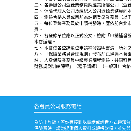
二、 各壽險公司登錄業務員應經其所屬公司（登
三、 保險代理人公司及經紀人公司登錄業務員向
四、 測驗合格人員或目前為註銷登錄業務員（以
五、 每位登錄業務員於申請補發時，應依前台北
費。
六、 各登錄單位應以正式公文，檢附「申請補發
本會辦理。
七、 本會依各登錄單位申請補發證明書清冊所列
八、 「保險業務員管理規則」發布前已通過本會舉
註： 人身保險業務員中級專業課程測驗、共同科
財務規劃訓練課程」（種子講師）（一般班）合格
各會員公司服務電話
為防止詐騙，若你有接到以電話或語音方式通知催
保險費時，請勿提供個人資料或轉帳款項，並先與