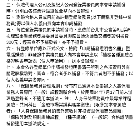
三、 保險代理人公司及經紀人公司登錄業務員向本會申請補發
時，分別由各該業登錄單位彙整向本會辦理。
四、 測驗合格人員或目前為註銷登錄業務員(以下簡稱非登錄中業
務員)得以個人名義自費向本會申請補發。
五、 每位登錄業務員於申請補發時，應依前台北市公會第8屆第5
次理監事暨業務發展委員會委員聯席會議決議繳交補發證明書費
300元；經審查不予補發者，亦不予退費。
六、 各登錄單位應以正式公文，檢附「申請補發證明書名冊」暨
電腦媒體；非登錄中業務員個人向本會申請應以「補發各種測驗合
格證明書申請表（個人申請用）」送本會辦理。
七、 本會依各登錄單位申請補發證明書清冊所列之各項資料與有
關電腦檔驗對、審查，符合者予以補發，不符合者則不予補發；以
個人名義申請者亦同。
八、 「保險業務員管理規則」發布前已通過本會舉辦之人壽保險
業務人員專門（一般）課程測驗合格，於民國84年7月17日前未辦
理過登錄者，不適用本辦法。 註： 人身保險業務員中級專業課程
測驗、共同科目「金融市場常識與職業道德」(限參加本會測驗
者)、「人身保險業務員銷售外幣收付非投資型保險商品測驗」
「保險與財務規劃訓練課程」（種子講師）（一般班）合格證明書
補發適用本辦法規定。