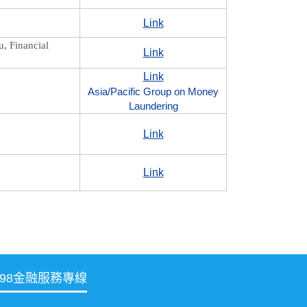
Link
, Financial
Link
Link
Asia/Pacific Group on Money
Laundering
Link
Link
998金融服務專線