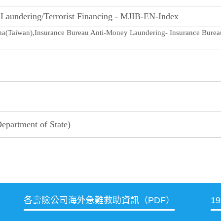
undering/Terrorist Financing - MJIB-EN-Index
na(Taiwan),Insurance Bureau Anti-Money Laundering- Insurance Bureau
Department of State)
各壽險公司海外急難救助資訊（PDF）
1