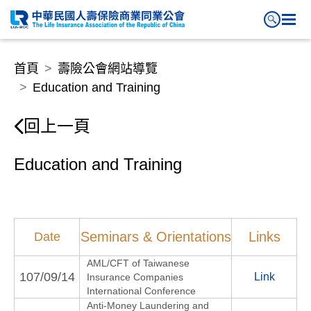
Education and Training
首頁
壽險公會網站導覽
Education and Training
回上一頁
Education and Training
Seminars & Orientations
Links
Date
AML/CFT of Taiwanese
107/09/14
Link
Insurance Companies
International Conference
Anti-Money Laundering and