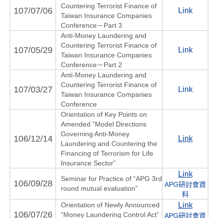
Countering Terrorist Finance of
107/07/06
Link
Taiwan Insurance Companies
Conference－Part 3
Anti-Money Laundering and
Countering Terrorist Finance of
107/05/29
Link
Taiwan Insurance Companies
Conference－Part 2
Anti-Money Laundering and
Countering Terrorist Finance of
107/03/27
Link
Taiwan Insurance Companies
Conference
Orientation of Key Points on
Amended “Model Directions
Governing Anti-Money
106/12/14
Link
Laundering and Countering the
Financing of Terrorism for Life
Insurance Sector”
Link
Seminar for Practice of “APG 3rd
106/09/28
APG研討會資
round mutual evaluation”
料
Orientation of Newly Announced
Link
106/07/26
“Money Laundering Control Act”
APG研討會資