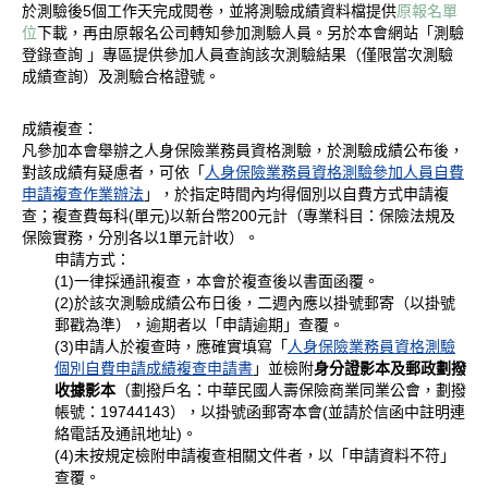
於測驗後5個工作天完成閱卷，並將測驗成績資料檔提供
原報名單
位
下載，再由原報名公司轉知參加測驗人員。另於本會網站「測驗
登錄查詢 」專區提供參加人員查詢該次測驗結果（僅限當次測驗
成績查詢）及測驗合格證號。
成績複查：
凡參加本會舉辦之人身保險業務員資格測驗，於測驗成績公布後，
對該成績有疑慮者，可依「
人身保險業務員資格測驗參加人員自費
申請複查作業辦法
」，於指定時間內均得個別以自費方式申請複
查；複查費每科(單元)以新台幣200元計（專業科目：保險法規及
保險實務，分別各以1單元計收）。
申請方式：
(1)一律採通訊複查，本會於複查後以書面函覆。
(2)於該次測驗成績公布日後，二週內應以掛號郵寄（以掛號
郵戳為準），逾期者以「申請逾期」查覆。
(3)申請人於複查時，應確實填寫「
人身保險業務員資格測驗
個別自費申請成績複查申請書
」並檢附
身分證影本及郵政劃撥
收據影本
（劃撥戶名：中華民國人壽保險商業同業公會，劃撥
帳號：19744143），以掛號函郵寄本會(並請於信函中註明連
絡電話及通訊地址)。
(4)未按規定檢附申請複查相關文件者，以「申請資料不符」
查覆。