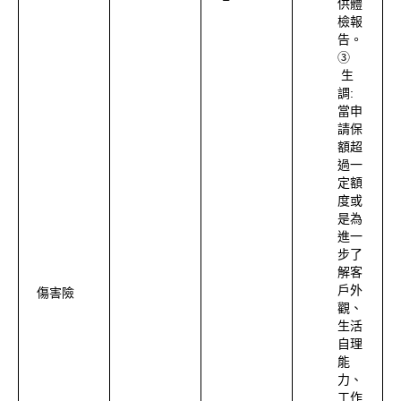
供體
檢報
告。
③
生
調:
當申
請保
額超
過一
定額
度或
是為
進一
步了
解客
戶外
傷害險
觀、
生活
自理
能
力、
工作