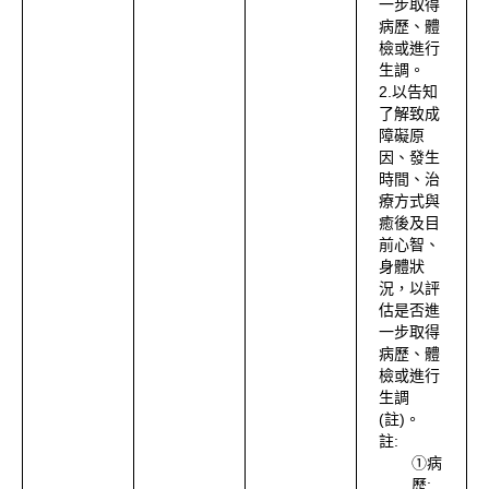
一步取得
病歷、體
檢或進行
生調。
2.以告知
了解致成
障礙原
因、發生
時間、治
療方式與
癒後及目
前心智、
身體狀
況，以評
估是否進
一步取得
病歷、體
檢或進行
生調
(註)。
註:
①病
歷: