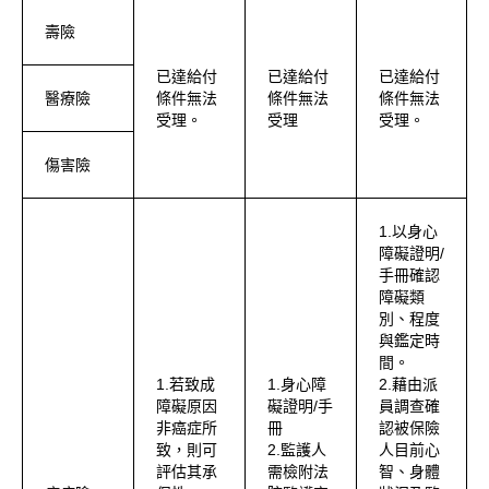
壽險
已達給付
已達給付
已達給付
醫療險
條件無法
條件無法
條件無法
受理。
受理
受理。
傷害險
1.以身心
障礙證明/
手冊確認
障礙類
別、程度
與鑑定時
間。
1.若致成
1.身心障
2.藉由派
障礙原因
礙證明/手
員調查確
非癌症所
冊
認被保險
致，則可
2.監護人
人目前心
評估其承
需檢附法
智、身體