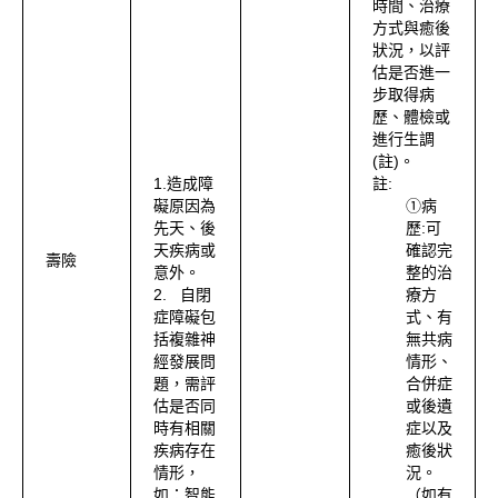
時間、治療
方式與癒後
狀況，以評
估是否進一
步取得病
歷、體檢或
進行生調
(註)。
1.造成障
註:
礙原因為
①病
先天、後
歷:可
天疾病或
確認完
壽險
意外。
整的治
2. 自閉
療方
症障礙包
式、有
括複雜神
無共病
經發展問
情形、
題，需評
合併症
估是否同
或後遺
時有相關
症以及
疾病存在
癒後狀
情形，
況。
如：智能
（如有