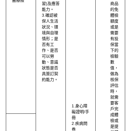
醫療險
習)及應答
商品
能力。
的免
3.確認被
體檢
保人生活
額度
狀況、環
或是
境與自理
需要
情形；是
有投
否有工
保當
作、是否
下的
可以勞
檢驗
動、意識
數
狀態是否
值，
具簽訂契
做為
約能力。
核保
評估
時，
就需
要客
1.身心障
戶完
礙證明/手
成體
冊
檢或
2.疾病問
是提
卷