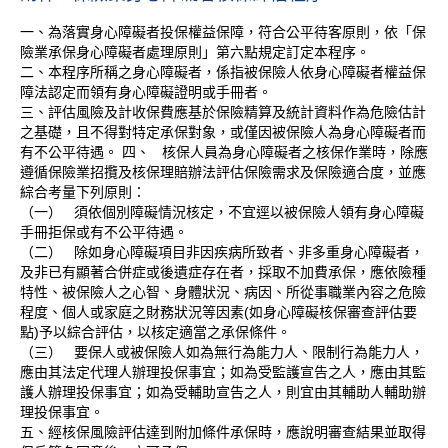
一、為落實身心障礙者投保權益保障，符合公平待客原則，依「保
險業承保身心障礙者處理原則」第六點規定訂定本程序。
二、本程序所稱之身心障礙者，係指被保險人依身心障礙者權益保
障法認定而領有身心障礙證明或手冊者。
三、評估風險及計收保費應基於保險精算及統計資料作為危險估計
之基礎，且不得對特定承保對象，或僅因被保險人為身心障礙者而
有不公平待遇。 四、 核保人員為身心障礙者之核保作業時，除應
遵循保險業招攬及核保理賠辦法評估保險需求及保險適合度，並應
綜合考量下列原則：
（一） 須依個別障礙情況核定，不宜逕以被保險人領有身心障礙
手冊拒保或有不公平待遇。
（二） 除如身心障礙項目非因疾病所致者、非多重身心障礙者，
及非已有顯著合併症或後遺症存在者，採取不加費承保，應依險種
特性、被保險人之心智、身體狀況、病因、所從事職業內容之危險
程度、個人或家庭之財務狀況等因素(如身心障礙核保審查評估要
點)予以綜合評估，以核定適當之承保條件。
（三） 要保人或被保險人如為無行為能力人、限制行為能力人，
應由其法定代理人辦理投保事宜；如為受監護宣告之人，應由其監
護人辦理投保事宜；如為受輔助宣告之人，則宜由其輔助人輔助辦
理投保事宜。
五、經核保風險評估達到附加條件承保時，應說明審查結果並取得