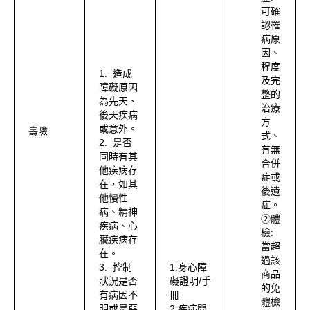
可確
認罹
病原
因、
程度
1. 造成
及完
障礙原因
整的
為先天、
治療
後天疾病
方
或意外。
壽險
式、
2. 是否
有無
同時有其
合併
他疾病存
症或
在，如其
後遺
他慢性
症。
病、精神
②體
疾病、心
檢:
臟疾病存
當超
在。
過該
3. 控制
1.身心障
商品
狀況是否
礙證明/手
的免
有病因不
冊
體檢
明或是惡
2.疾病問