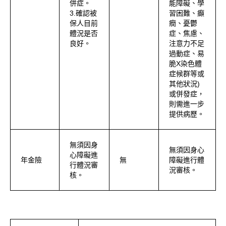
併症。
能障礙、學
3.確認被
習困難、癲
保人目前
癇、憂鬱
體況是否
症、焦慮、
良好。
注意力不足
過動症、易
脆X染色體
症候群等或
其他狀況)
或併發症，
則需進一步
提供病歷。
無須因身
無須因身心
心障礙進
年金險
無
障礙進行體
行體況審
況審核。
核。