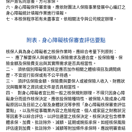
保戶簽名同意後，方可承保。
六、身心障礙保件審查後，應依財團法人保險事業發展中心編訂之
身心障礙統計填報作業進行填報。
七、本核保程序若有未盡事宜，依相關法令與公司規定辦理。
附表 - 身心障礙核保審查評估要點
核保人員為身心障礙者之核保作業時，應綜合考量下列原則：
一、 應了解要保人與被保險人保險需求及適合度，投保險種、保
險金額及保險費支出與其實際需求是否具相當性。
二、 須依個別障礙情況核定應否加作相關之體檢項目及調閱病
歷，不宜逕行拒保或有不公平待遇。
三、 須評估保險金額、保險費與要保人或被保險人收入、財務狀
況與職業等之資訊或文件是否具相當性。
四、 對身心障礙者宜比照一般之核保規則辦理，不得只因身心障
礙身分而逕作核保決定，應依投保險種特性、被保險人致成身心障
礙原因以及目前之心智及身體狀況等參照「身心障礙核保審查評估
要點」，以及所從事職業內容之危險程度、個人或家庭之財務狀況
等因素予以綜合評估，以評估適當之核保決定。核保決定包含標準
體承保、加費、批註除外、減額、延期或婉拒承保。如經核保風險
評估達到加費、批註除外、減額等附加條件承保時，應說明審查結