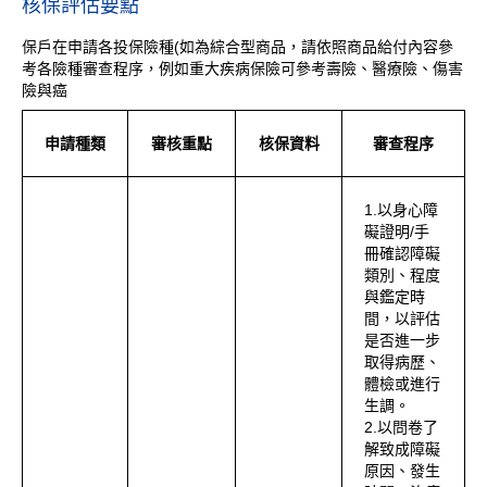
核保評估要點
保戶在申請各投保險種(如為綜合型商品，請依照商品給付內容參
考各險種審查程序，例如重大疾病保險可參考壽險、醫療險、傷害
險與癌
申請種類
審核重點
核保資料
審查程序
1.以身心障
礙證明/手
冊確認障礙
類別、程度
與鑑定時
間，以評估
是否進一步
取得病歷、
體檢或進行
生調。
2.以問卷了
解致成障礙
原因、發生