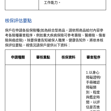
工作能力。
核保評估要點
保戶在申請各投保險種(如為綜合型商品，請依照商品給付內容參
考各險種審查程序，例如重大疾病保險可參考壽險、醫療險、傷害
險與癌症險)，除要保書告知被保人職業、健康告知外，將依本核
保評估要點，視情況請保戶提供以下資料：
申請種類
審核重點
核保資料
審查程序
1.以身心
障礙證明/
手冊確認
障礙類
別、程度
與鑑定時
間，以評
估是否進