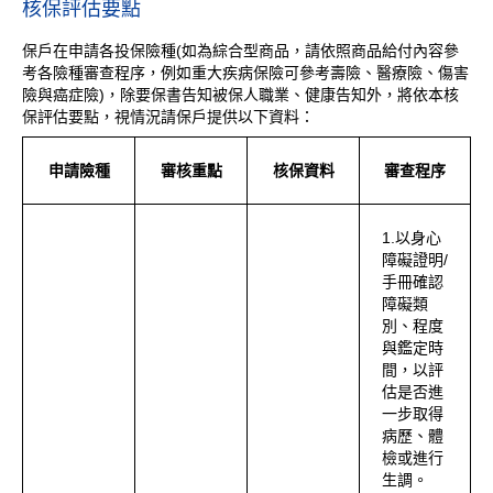
核保評估要點
保戶在申請各投保險種(如為綜合型商品，請依照商品給付內容參
考各險種審查程序，例如重大疾病保險可參考壽險、醫療險、傷害
險與癌症險)，除要保書告知被保人職業、健康告知外，將依本核
保評估要點，視情況請保戶提供以下資料：
申請險種
審核重點
核保資料
審查程序
1.以身心
障礙證明/
手冊確認
障礙類
別、程度
與鑑定時
間，以評
估是否進
一步取得
病歷、體
檢或進行
生調。