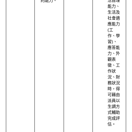
約能力。
活自理
能力、
生活及
社會適
應能力
(工
作、學
習)、
應答能
力、外
觀表
徵、工
作狀
況、財
務狀況
時，得
可藉由
派員以
生調方
式輔助
完成評
估。