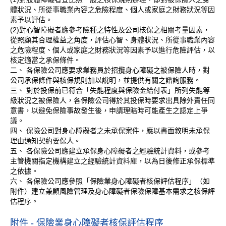
體狀況、所從事職業內容之危險程度、個人或家庭之財務狀況等因
素予以評估。
(2)對心智障礙者應參考險種之特性及公司核保之相關考量因素，
從照顧其合理權益之角度，評估心智、身體狀況、所從事職業內容
之危險程度、個人或家庭之財務狀況等因素予以進行危險評估，以
核定適當之承保條件。
二、 各保險公司應要求業務員於招攬身心障礙之被保險人時，對
公司承保條件與核保規則加以說明，並提供有關之諮詢服務。
三、 對於投保前已符合「失能程度與保險金給付表」所列失能等
級狀況之被保險人，各保險公司得於其投保時要求出具除外責任同
意書，以避免保險事故發生後，申請理賠時可能產生之認定上爭
議。
四、 保險公司對身心障礙者之未承保案件，應以書面敘明未承保
理由通知契約要保人。
五、 各保險公司應建立承保身心障礙者之經驗統計資料，或參考
主管機關指定機構建立之經驗統計資料庫，以為日後修正承保標準
之依據。
六、 各保險公司應參照「保險業身心障礙者核保評估程序」（如
附件）建立兼顧風險管理及身心障礙者保險保障基本需求之核保評
估程序。
附件 - 保險業身心障礙者核保評估程序