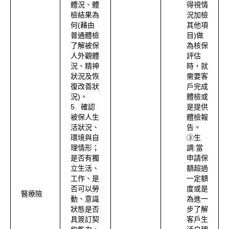
體況、體
得視情
檢結果為
況加檢
何(藉由
其他項
普通體檢
目)做
了解被保
為核保
人外觀體
評估
況、精神
時，就
狀況及恢
需要客
復改善狀
戶完成
況)。
體檢或
5. 確認
是提供
被保人生
體檢報
活狀況、
告。
環境與自
③生
理情形；
調:當
是否有獨
申請保
立生活、
額超過
工作、是
一定額
否可以勞
度或是
醫療險
動、意識
為進一
狀態是否
步了解
具簽訂契
客戶生