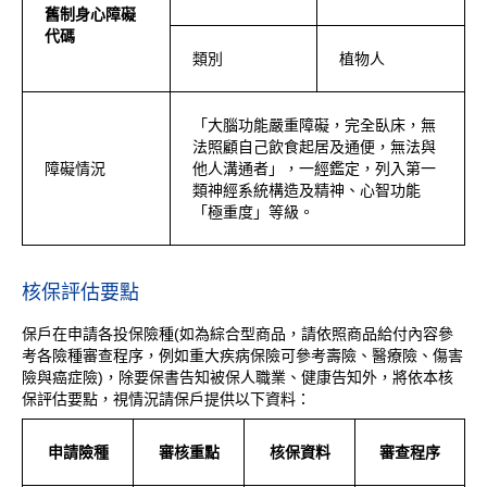
舊制身心障礙
代碼
類別
植物人
「大腦功能嚴重障礙，完全臥床，無
法照顧自己飲食起居及通便，無法與
障礙情況
他人溝通者」，一經鑑定，列入第一
類神經系統構造及精神、心智功能
「極重度」等級。
核保評估要點
保戶在申請各投保險種(如為綜合型商品，請依照商品給付內容參
考各險種審查程序，例如重大疾病保險可參考壽險、醫療險、傷害
險與癌症險)，除要保書告知被保人職業、健康告知外，將依本核
保評估要點，視情況請保戶提供以下資料：
申請險種
審核重點
核保資料
審查程序