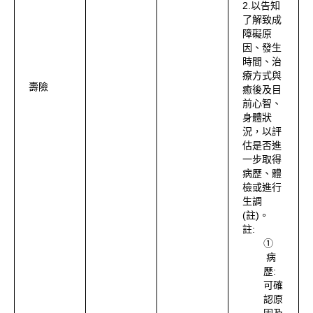
2.以告知
了解致成
障礙原
因、發生
時間、治
療方式與
壽險
癒後及目
前心智、
身體狀
況，以評
估是否進
一步取得
病歷、體
檢或進行
生調
(註)。
註:
①
病
歷:
可確
認原