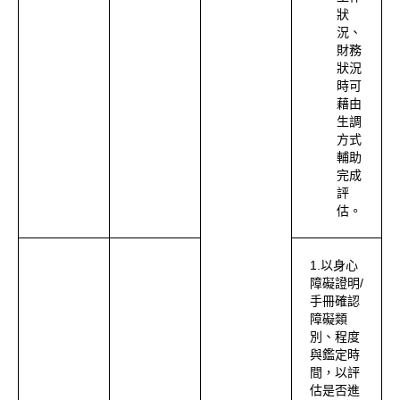
狀
況、
財務
狀況
時可
藉由
生調
方式
輔助
完成
評
估。
1.以身心
障礙證明/
手冊確認
障礙類
別、程度
與鑑定時
間，以評
估是否進