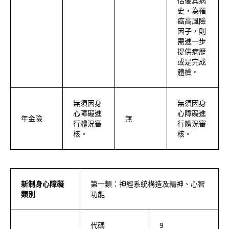
估後其病
史，為罹
癌高風險
因子，則
需進一步
提供病歷
或是完成
體檢。
無須因身
無須因身
心障礙進
心障礙進
年金險
無
行體況審
行體況審
核。
核。
新制身心障礙
第一類：神經系統構造及精神、心智
類別
功能
代碼
9