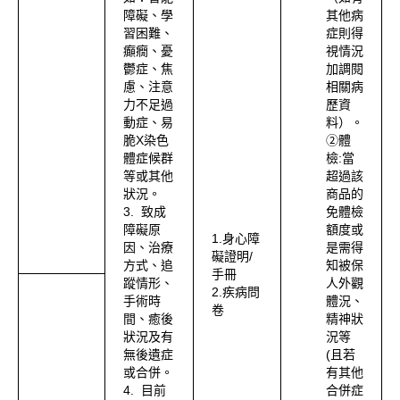
障礙、學
其他病
習困難、
症則得
癲癇、憂
視情況
鬱症、焦
加調閱
慮、注意
相關病
力不足過
歷資
動症、易
料）。
脆X染色
②體
體症候群
檢:當
等或其他
超過該
狀況。
商品的
3. 致成
免體檢
障礙原
額度或
1.身心障
因、治療
是需得
礙證明/
方式、追
知被保
手冊
蹤情形、
人外觀
2.疾病問
手術時
體況、
卷
間、癒後
精神狀
狀況及有
況等
無後遺症
(且若
或合併。
有其他
4. 目前
合併症