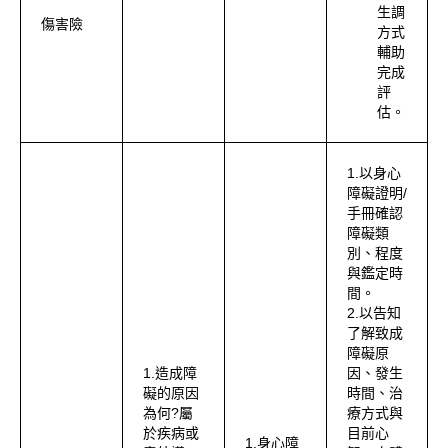
生調
傷害險
方式
輔助
完成
評
估。
1.以身心
障礙證明/
手冊確認
障礙類
別、程度
與鑑定時
間。
2.以告知
了解致成
障礙原
1.造成障
因、發生
礙的原因
時間、治
為何?屬
療方式與
於疾病或
目前心
1.身心障