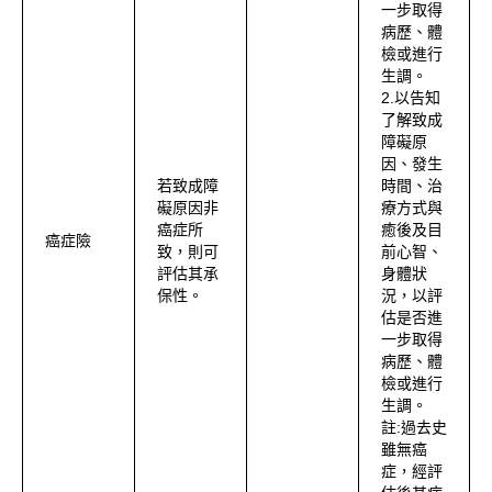
一步取得
病歷、體
檢或進行
生調。
2.以告知
了解致成
障礙原
因、發生
若致成障
時間、治
礙原因非
療方式與
癌症所
癒後及目
癌症險
致，則可
前心智、
評估其承
身體狀
保性。
況，以評
估是否進
一步取得
病歷、體
檢或進行
生調。
註:過去史
雖無癌
症，經評