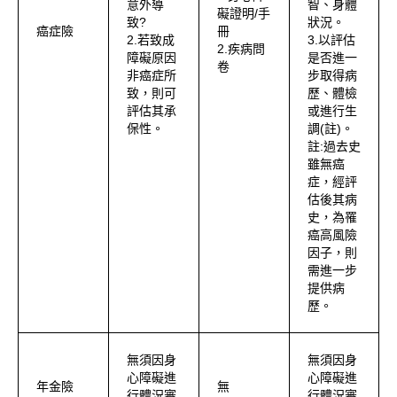
意外導
智、身體
礙證明/手
致?
狀況。
癌症險
冊
2.若致成
3.以評估
2.疾病問
障礙原因
是否進一
卷
非癌症所
步取得病
致，則可
歷、體檢
評估其承
或進行生
保性。
調(註)。
註:過去史
雖無癌
症，經評
估後其病
史，為罹
癌高風險
因子，則
需進一步
提供病
歷。
無須因身
無須因身
心障礙進
心障礙進
年金險
無
行體況審
行體況審