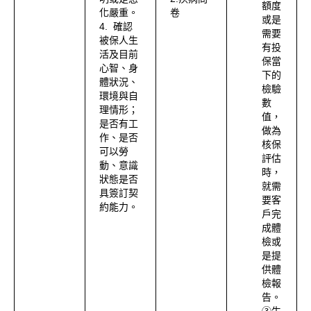
額度
化嚴重。
卷
或是
4. 確認
需要
被保人生
有投
活及目前
保當
心智、身
下的
體狀況、
檢驗
環境與自
數
理情形；
值，
是否有工
做為
作、是否
核保
可以勞
評估
動、意識
時，
狀態是否
就需
具簽訂契
要客
約能力。
戶完
成體
檢或
是提
供體
檢報
告。