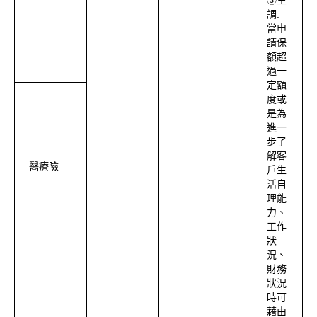
③生
調:
當申
請保
額超
過一
定額
度或
是為
進一
步了
解客
醫療險
戶生
活自
理能
力、
工作
狀
況、
財務
狀況
時可
藉由