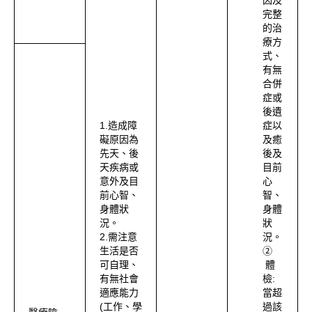
因及
完整
的治
療方
式、
有無
合併
症或
後遺
1.造成障
症以
礙原因為
及癒
先天、後
後及
天疾病或
目前
意外及目
心
前心智、
智、
身體狀
身體
況。
狀
2.需注意
況。
生活是否
②
可自理、
體
有無社會
檢:
適應能力
當超
(工作、學
過該