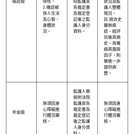
癌症險
保性。
院監護宣
狀況及監
2.確認被
告裁定書
護人整體
保人生活
及裁定登
現況。
及心智、
記後之監
註:過去史
身體狀
護人身分
雖無癌
況。
資料。
症，經評
估後其病
史，為罹
癌高風險
因子，則
需進一步
提供病
歷。
監護人需
檢附法院
無須因身
監護宣告
無須因身
心障礙進
裁定書及
心障礙進
年金險
行體況審
裁定登記
行體況審
核。
後之監護
核。
人身分資
料。