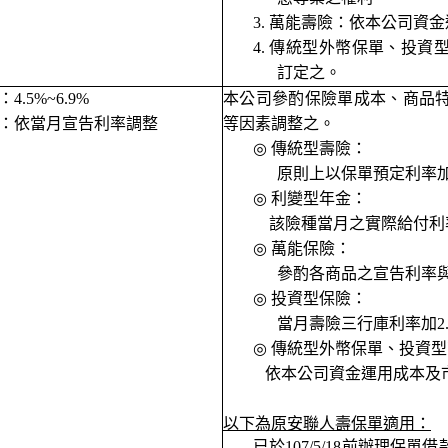
3.
萬能壽險：依本公司資金
4.
傳統型外幣保單、投資
訂定之。
：
4.5%~6.9%
本公司參酌保險單成本、商品
：依當月宣告利率調整
等因素調整之。
◎
傳統型壽險：
原則上以保單預定利率
◎
利變型年金：
該險種當月之實際給付利
◎
萬能保險：
參酌各商品之宣告利率
◎
投資型保險：
當月壽險三行庫利率加
2
◎
傳統型外幣保單、投資型
依本公司資金運用成本及
以下為原安聯人壽保單適用：
已於
107/5/18
前辦理保單借