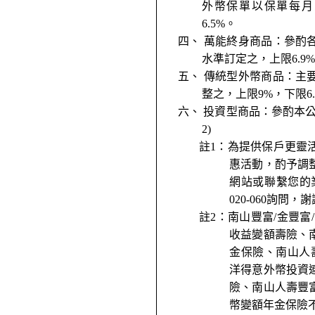
外幣保單以保單每月
6.5%
。
四、
萬能終身商品：參酌
水準訂定之，上限
6.9%
五、
傳統型外幣商品：主
整之，上限
9%
，下限
6
六、
投資型商品：參酌本
2)
註
1
：為提供保戶更靈
惠活動，酌予調
網站或聯繫您的
020-060
詢問，謝
註
2
：南山豐富
/
金豐富
/
收益變額壽險、
金保險、南山人
洋得意外幣投資
險、南山人壽豐
幣變額年金保險