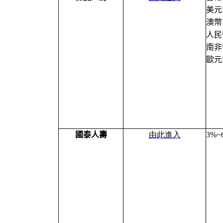
美元
澳幣
人民
南非
歐元
國泰人壽
由
此進入
3%~