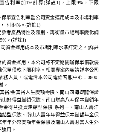
宣告利率加
1%
計算
(
詳註
1)
，上限
9%
，下限
各保單宣告利率暨公司資金運用成本及市場利率
，下限
4%
。
(
詳註
1)
要參考產品特性及類別、再衡量市場利率變化調
.5%
。
(
詳註
1)
公司資金運用成本及市場利率水準訂定之。
(
詳註
活的資金運用，本公司將不定期開辦保單借款優
整保單借款下限利率。相關專案內容請詳本公司
業務人員，或電洽本公司電話客服中心：
0800-
謝。
富裕
/
金富裕人生變額壽險、南山四海遊龍保證
南山好得益變額保險、南山財高八斗保本變額年
壽金得益投資連結型保險
-
系列一、南山人壽洋
連結型保險、南山人壽年年得益保本變額年金保
富年年外幣變額年金保險及南山人壽財富人生外
不適用。