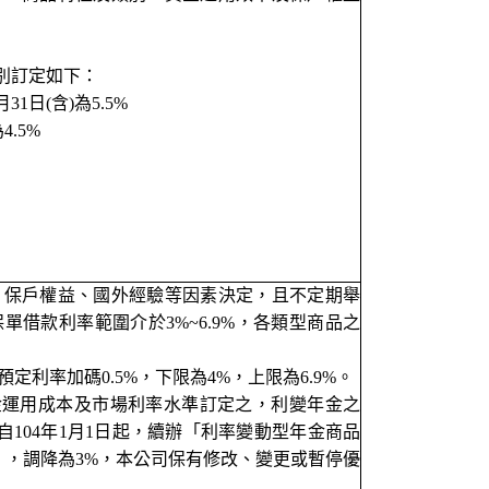
別訂定如下：
月
31
日
(
含
)
為
5.5%
為
4.5%
、保戶權益、國外經驗等因素決定，且不定期舉
保單借款利率範圍介於
3%~6.9%
，各類型商品之
預定利率加碼
0.5%
，下限為
4%
，上限為
6.9%
。
金運用成本及市場利率水準訂定之，利變年金之
自
104
年
1
月
1
日起，續辦「利率變動型年金商品
」，調降為
3%
，本公司保有修改、變更或暫停優