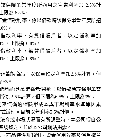
時該保險單當年度所適用之宣告利率加
2.5%
計
上限為
6.8%
。
年金借款利率，係以借款時該保險單當年度所適
.0%
。
之借款利率，有質借帳戶者，以定儲利率加
4%
，上限為
6.8%
。
之借款利率，無質借帳戶者，以定儲利率加
4%
，上限為
6.8%
。
非萬能商品：以保單預定利率加
2.5%
計算，但
為
9%
。
能商品
(
含萬能養老保險
)
：以借款時該保險單當
利率加
2.5%
計算，但下限為
6.5%
，上限為
9%
。
司審慎衡酌保險單成本與市場利率水準等因素
方式辦理。目前以年利率
5.5%
計算。
法令或市場狀況而有所調整時，本公司得自公
率調整之，並於本公司網站揭露。
本、商品特性及類別、資金運用效率及保戶權益