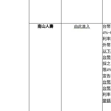
南山人壽
由
此進入
台幣
4%~
利率
外幣
以下
台幣
採之
限
4
宣告
台幣
台幣
利率
變額