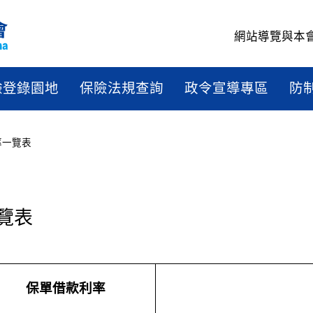
網站導覽
與本
驗登錄園地
保險法規查詢
政令宣導專區
防
率一覽表
一覽表
覽表
保單借款利率