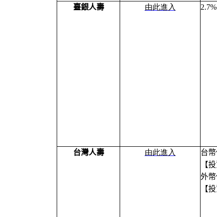
臺銀人壽
由
此進入
2.7%
台灣人壽
由
此進入
台幣
【投
外幣
【投