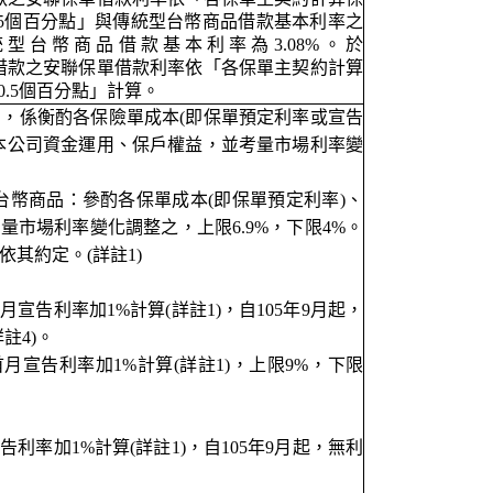
5
個百分點」與傳統型台幣商品借款基本利率之
統型台幣商品借款基本利率為
3.08%
。於
借款之安聯保單借款利率依「各保單主契約計算
0.5
個百分點」計算。
則，係衡酌各保險單成本
(
即保單預定利率或宣告
本公司資金運用、保戶權益，並考量市場利率變
台幣商品：參酌各保單成本
(
即保單預定利率
)
、
衡量市場利率變化調整之，上限
6.9%
，下限
4%
。
依其約定。
(
詳註
1)
：
首月宣告利率加
1%
計算
(
詳註
1)
，自
105
年
9
月起，
詳註
4)
。
首月宣告利率加
1%
計算
(
詳註
1)
，上限
9%
，下限
宣告利率加
1%
計算
(
詳註
1)
，自
105
年
9
月起，無利