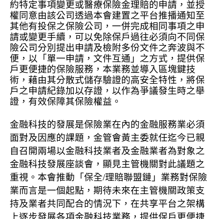
約特定事項變更或醫療保險金理賠的申請，並授
權同意由該公司透過本會建置之平台推播通知至
其他有投保之保險公司，一併完成相同事項之申
請或變更手續，可以免除保戶過往必須向不同保
險公司分別提出申請及檢附多份文件之奔波與不
便，以「單一申請，文件互通」之方式，提供保
戶更便捷的保險服務，本業務並導入區塊鍵技
術，藉由其分散式儲存驗證的高安全特性，將保
戶之申請紀錄加以存證，以作為爭議發生時之舉
證，有效保障其保險權益。
金融科技的發展是保險業在內的金融服務業必須
面對及因應的課題，金管會黃主委就任迄今已親
自召開兩場以金融科技業者及金融業者為對象之
金融科技發展座談會，顯見主管機關對此議題之
重視。本會推動「保全
/
理賠聯盟鏈」業務對保險
業而言是一個起點，期待未來在主管機關政策支
持及業者共同配合的情況下，在共享平台之架構
上逐步發展各項金融科技業務，提供保戶更便捷