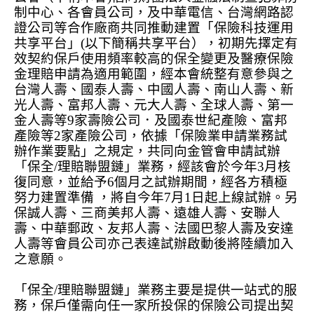
制中心、各會員公司，及中華電信、台灣網路認
證公司等合作廠商共同推動建置「保險科技運用
共享平台」
(
以下簡稱共享平台），初期先擇定有
效契約保戶使用頻率較高的保全變更及醫療保險
金理賠申請為適用範圍，經本會統整有意參與之
台灣人壽、國泰人壽、中國人壽、南山人壽、新
光人壽、富邦人壽、元大人壽、全球人壽、第一
金人壽等
9
家壽險公司．及國泰世紀產險、富邦
產險等
2
家產險公司，依據「保險業申請業務試
辦作業要點」之規定，共同向金管會申請試辦
「保全
/
理賠聯盟鏈」業務，經該會於今年
3
月核
復同意，並給予
6
個月之試辦期間，經各方積極
努力建置準備 ，將自今年
7
月
1
日起上線試辦。另
保誠人壽、三商美邦人壽、遠雄人壽、安聯人
壽、中華郵政、友邦人壽、法國巴黎人壽及安達
人壽等會員公司亦己表達試辦啟動後將陸續加入
之意願。
「保全
/
理賠聯盟鏈」業務主要是提供一站式的服
務，保戶僅需向任一家所投保的保險公司提出契