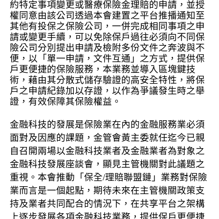
約特定事項變更或醫療保險金理賠的申請，並授
權同意由該公司透過本會建置之平台推播通知至
其他有投保之保險公司，一併完成相同事項之申
請或變更手續，可以免除保戶過往必須向不同保
險公司分別提出申請及檢附多份文件之奔波與不
便，以「單一申請，文件互通」之方式，提供保
戶更便捷的保險服務，本業務並導入區塊鍵技
術，藉由其分散式儲存驗證的高安全特性，將保
戶之申請紀錄加以存證，以作為爭議發生時之舉
證，有效保障其保險權益。
金融科技的發展是保險業在內的金融服務業必須
面對及因應的課題，金管會黃主委就任迄今已親
自召開兩場以金融科技業者及金融業者為對象之
金融科技發展座談會，顯見主管機關對此議題之
重視。本會推動「保全
/
理賠聯盟鏈」業務對保險
業而言是一個起點，期待未來在主管機關政策支
持及業者共同配合的情況下，在共享平台之架構
上逐步發展各項金融科技業務，提供保戶更便捷