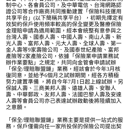
制中心、各會員公司，及中華電信、台灣網路認
證公司等合作廠商共同推動建置「保險科技運用
共享平台」
(
以下簡稱共享平台），初期先擇定有
效契約保戶使用頻率較高的保全變更及醫療保險
金理賠申請為適用範圍，經本會統整有意參與之
台灣人壽、國泰人壽、中國人壽、南山人壽、新
光人壽、富邦人壽、元大人壽、全球人壽、第一
金人壽等
9
家壽險公司．及國泰世紀產險、富邦
產險等
2
家產險公司，依據「保險業申請業務試
辦作業要點」之規定，共同向金管會申請試辦
「保全
/
理賠聯盟鏈」業務，經該會於今年
3
月核
復同意，並給予
6
個月之試辦期間，經各方積極
努力建置準備 ，將自今年
7
月
1
日起上線試辦。另
保誠人壽、三商美邦人壽、遠雄人壽、安聯人
壽、中華郵政、友邦人壽、法國巴黎人壽及安達
人壽等會員公司亦己表達試辦啟動後將陸續加入
之意願。
「保全
/
理賠聯盟鏈」業務主要是提供一站式的服
務，保戶僅需向任一家所投保的保險公司提出契