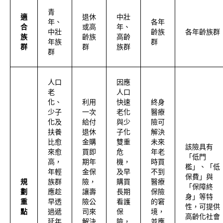
青
適
退休
中壯
年、
各年
合
或高
年、
中壯
齡族
各年齡族群
族
齡族
高齡
年族
群
群
群
族群
群
人口
因應
老
人口
化、
利用
快速
終身
少子
一次
老化
醫療
化及
給付
與少
險可
扶養
退休
子化
解決
比愈
金購
雙重
未來
該險具有
來愈
買即
危
年老
「低門
高，
期年
機，
時買
檻」、「低
年輕
金保
及早
不到
保費」與
規
族群
險，
購買
醫療
「保障終
劃
應趁
讓壽
長期
保險
身」等特
重
早透
險公
看護
的窘
性，可提供
點
過遞
司來
保
境，
高齡化社會
延年
解決
險，
並應