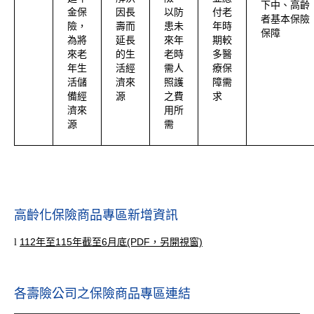
下中、高齡
金保
因長
以防
付老
者基本保險
險，
壽而
患未
年時
保障
為將
延長
來年
期較
來老
的生
老時
多醫
年生
活經
需人
療保
活儲
濟來
照護
障需
備經
源
之費
求
濟來
用所
源
需
高齡化保險商品專區新增資訊
112年至115年截至6月底(PDF，另開視窗)
l
各壽險公司之保險商品專區連結