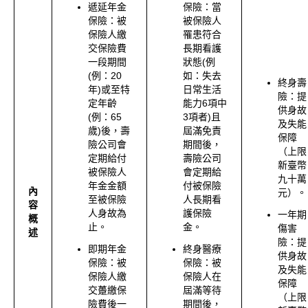
遞延年金
保險：當
保險：被
被保險人
保險人繳
罹患符合
交保險費
長期看護
一段期間
狀態(例
(例：20
如：失去
終身壽
年)或至特
日常生活
險：提
定年齡
能力6項中
供身故
(例：65
3項者)且
及失能
歲)後，壽
屆滿免責
保障
險公司會
期間後，
（上限
定期給付
壽險公司
新臺幣
被保險人
會定期給
九十萬
年金金額
付被保險
內
元）。
至被保險
人長期看
容
人身故為
護保險
一年期
概
止。
金。
傷害
述
險：提
即期年金
終身醫療
供身故
保險：被
保險：被
及失能
保險人繳
保險人在
保障
交躉繳保
屆滿等待
（上限
險費後一
期間後，