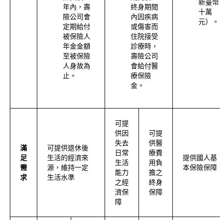
新臺幣
年內，壽
終身期間
十萬
險公司會
內因疾病
元）。
定期給付
或傷害而
被保險人
住院接受
年金金額
診療時，
至被保險
壽險公司
人身故為
會給付醫
止。
療保險
金。
可提
供因
可提
失去
供醫
滿
可提供退休後
日常
療費
足
生活的經濟來
提供國人基
生活
用負
需
源，維持一定
本保險保障
能力
擔之
求
生活水準
之經
終身
濟保
保障
障