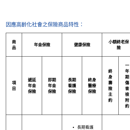
因應高齡化社會之保險商品特性：
商
小額終老保
年金保險
健康保險
品
險
一
終
年
身
期
遞延
即期
長期
終身
項
壽
傷
年金
年金
看護
醫療
目
險
害
保險
保險
保險
保險
主
檢
約
附
約
長期看護