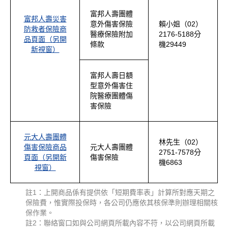
富邦人壽團體
富邦人壽災害
意外傷害保險
賴小姐（02）
防救者保險商
醫療保險附加
2176-5188分
品頁面（另開
條款
機29449
新視窗）
富邦人壽日額
型意外傷害住
院醫療團體傷
害保險
元大人壽團體
林先生（02）
傷害保險商品
元大人壽團體
2751-7578分
頁面（另開新
傷害保險
機6863
視窗）
註1：上開商品係有提供依「短期費率表」計算所對應天期之
保險費，惟實際投保時，各公司仍應依其核保準則辦理相關核
保作業。
註2：聯絡窗口如與公司網頁所載內容不符，以公司網頁所載