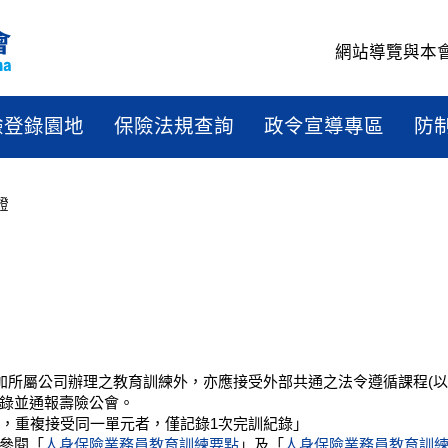
網站導覽
與本
驗登錄園地
保險法規查詢
政令宣導專區
防
證
加所屬公司辦理之教育訓練外，亦應接受外部共通之法令遵循課程(以
錄並通報壽險公會。
元，重複接受同一單元者，僅記錄1次完訓紀錄」
參閱「
人身保險業務員教育訓練要點
」及「
人身保險業務員教育訓