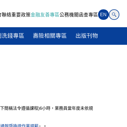
會聯絡
重要政策
金融友善專區
公務機關函查專區
EN
制洗錢專區
壽險相關專區
出版刊物
下簡稱法令遵循課程)6小時，業務員當年度未依規
練通報暨換證作業規範
」。