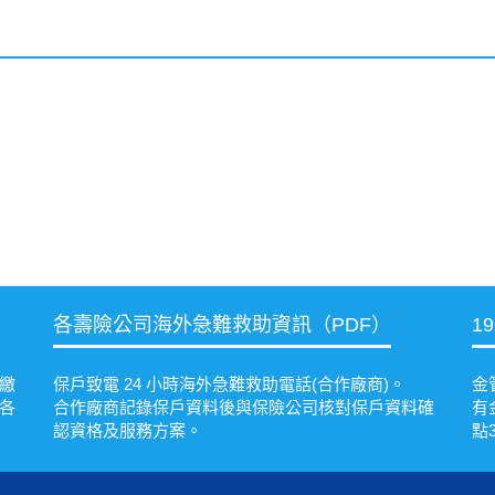
各壽險公司海外急難救助資訊（PDF）
1
繳
保戶致電 24 小時海外急難救助電話(合作廠商)。
金
各
合作廠商記錄保戶資料後與保險公司核對保戶資料確
有
認資格及服務方案。
點