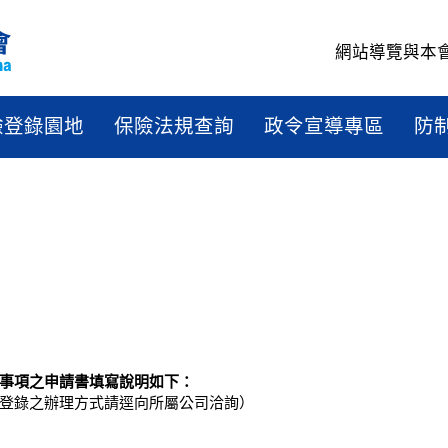
網站導覽
與本
驗登錄園地
保險法規查詢
政令宣導專區
防
事項之申請書填寫說明如下：
登錄之辦理方式請逕向所屬公司洽詢）