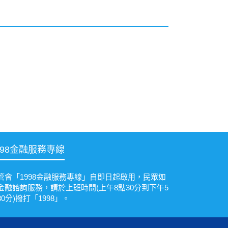
998金融服務專線
管會「1998金融服務專線」自即日起啟用，民眾如
金融諮詢服務，請於上班時間(上午8點30分到下午5
30分)撥打「1998」。