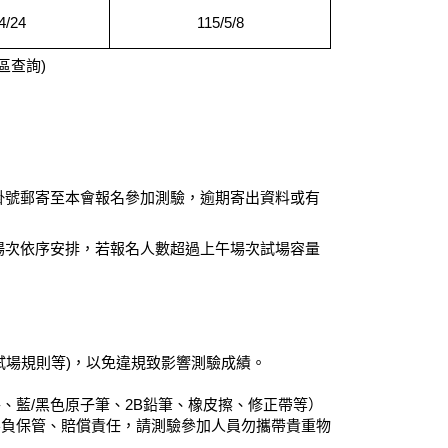
4/24
115/5/8
區查詢)
掛號郵寄至本會報名參加測驗，逾期寄出資料或有
場次依序安排，若報名人數超過上午場次試場容量
試場規則等)，以免違規致影響測驗成績。
藍/黑色原子筆、2B鉛筆、橡皮擦、修正帶等）
不負保管、賠償責任，請測驗參加人員勿攜帶貴重物