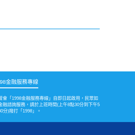
998金融服務專線
管會「1998金融服務專線」自即日起啟用，民眾如
金融諮詢服務，請於上班時間(上午8點30分到下午5
30分)撥打「1998」。