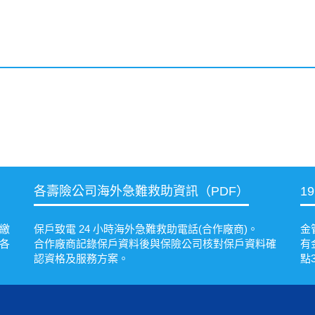
各壽險公司海外急難救助資訊（PDF）
1
繳
保戶致電 24 小時海外急難救助電話(合作廠商)。
金
各
合作廠商記錄保戶資料後與保險公司核對保戶資料確
有
認資格及服務方案。
點