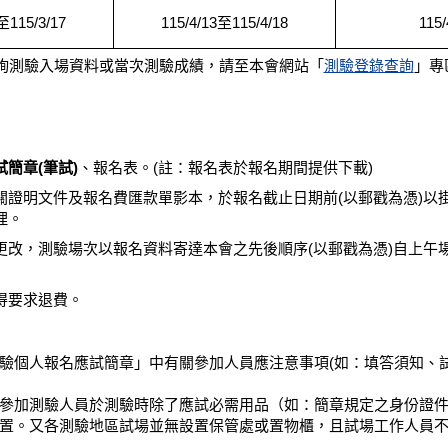
至115/3/17
115/4/13至115/4/18
115/
查詢測驗入場資料或當次測驗成績，請至本會網站「
測驗登錄查詢
」專
簡章(筆試)
、報名表。(註：報名表於報名期間提供下載)
關證明文件及報名費匯款單影本，於報名截止日期前(以郵戳為憑)以
理。
更改，測驗場次以報名資料寄達本會之先後順序(以郵戳為憑)自上午
得要求退費。
驗個人報名應試簡章」中有關參加人員應注意事項(如：填答須知、
參加測驗人員於測驗時除了應試必需用品（如：簡章規定之身份證件、
置。又各測驗地區試場並無設置保管處或置物櫃，且試場工作人員