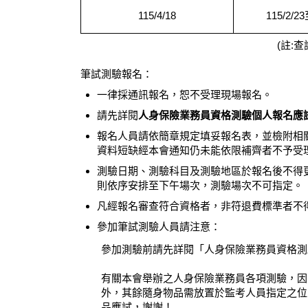
115/4/18
115/2/23
(註:
筆試測驗報名：
一律採通訊報名，恕不受理現場報名。
請先詳閱
人身保險業務員資格測驗個人報名應試
報名人員請依簡章規定填妥報名表，並檢附相
資料短缺經本會通知仍未能依限補齊者不予受
測驗日期、測驗科目及測驗地區於報名後不得
則依序安排至下午場次，測驗場次不可指定。
凡經報名審查符合資格者，非符退費標準者不
參加筆試測驗人員請注意：
參加測驗前請先詳閱「人身保險業務員資格測
有關本會舉辦之人身保險業務員各項測驗，因
外，其餘隨身物品需放置於監考人員指定之位
品應試，謝謝！