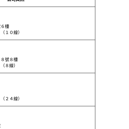
號６樓
１（１０線）
８８號８樓
８（８線）
５（２４線）
號