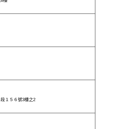
8樓
９
１
９
段１５６號3樓之2
８