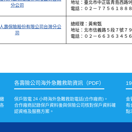
地址：臺北市中正區青島西路9號
分公司
電話：０２－７７５６１８８
總經理：黃宥甄
人壽保險股份有限公司台灣分公
地址：北市信義路５段７號７
司
電話：０２－６６３６３４５
各壽險公司海外急難救助資訊（PDF）
1
繳
保戶致電 24 小時海外急難救助電話(合作廠商)。
金
各
合作廠商記錄保戶資料後與保險公司核對保戶資料確
有
認資格及服務方案。
點