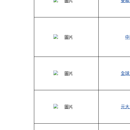
安聯
中
全球
元大