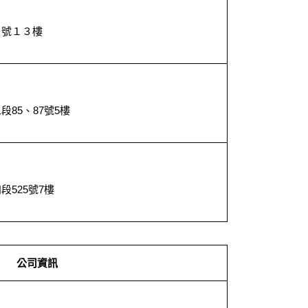
６號１３樓
０
85、87號5樓
２
525號7樓
公司資訊