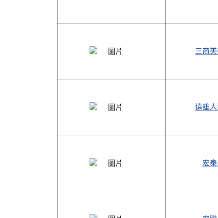
三商美
遠雄人
宏泰