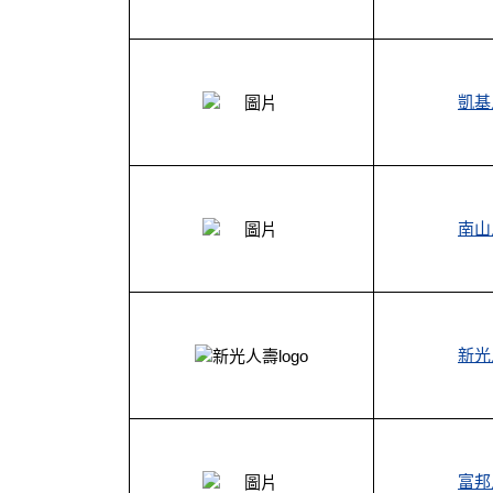
凱基
南山
新光
富邦