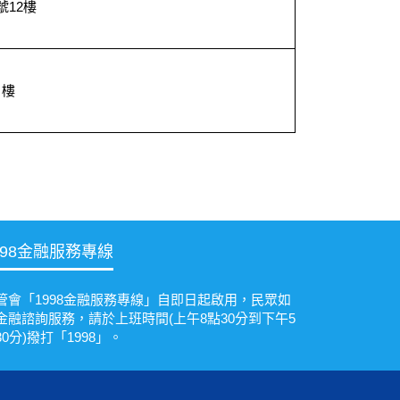
12樓
８
９樓
６
998金融服務專線
管會「1998金融服務專線」自即日起啟用，民眾如
金融諮詢服務，請於上班時間(上午8點30分到下午5
30分)撥打「1998」。