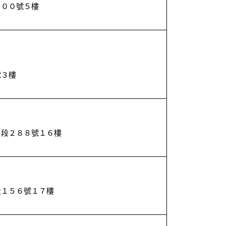
１００號５樓
８
號３樓
１
６段２８８號１６樓
９
段１５６號１７樓
８