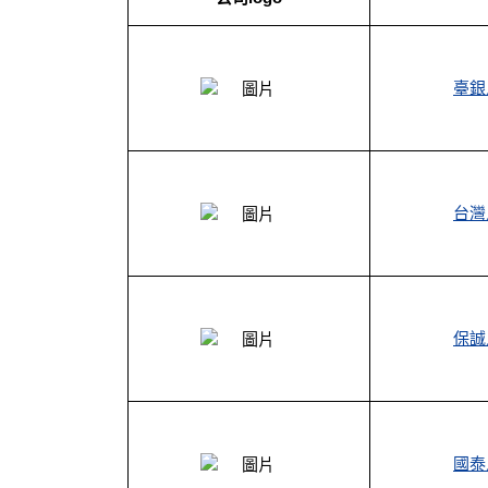
臺銀
台灣
保誠
國泰