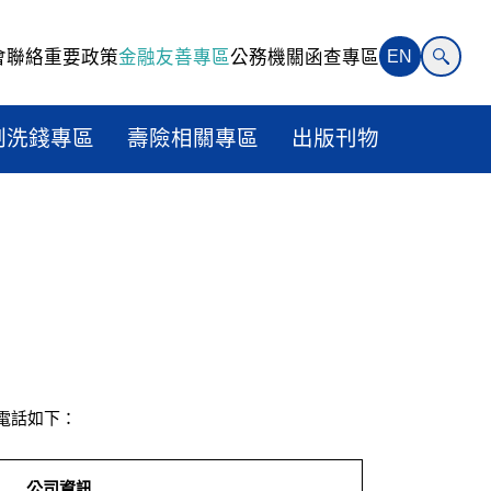
會聯絡
重要政策
金融友善專區
公務機關函查專區
EN
制洗錢專區
壽險相關專區
出版刊物
電話如下：
公司資訊