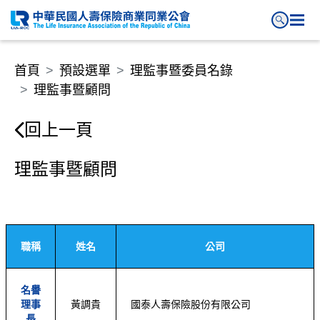
理監事暨顧問
首頁
預設選單
理監事暨委員名錄
理監事暨顧問
回上一頁
理監事暨顧問
職稱
姓名
公司
名譽
理事
黃調貴
國泰人壽保險股份有限公司
長