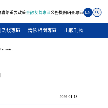
會聯絡
重要政策
金融友善專區
公務機關函查專區
EN
制洗錢專區
壽險相關專區
出版刊物
errorist
t
2026-01-13