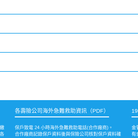
各壽險公司海外急難救助資訊（PDF）
1
繳
保戶致電 24 小時海外急難救助電話(合作廠商)。
金
各
合作廠商記錄保戶資料後與保險公司核對保戶資料確
有