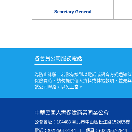
Secretary General
各會員公司服務電話
為防止詐騙，若你有接到以電話或語音方式通知催
保險費時，請勿提供個人資料或轉帳款項，並先與
該公司聯絡，以免上當。
中華民國人壽保險商業同業公會
公會會址：104488 臺北市中山區松江路152號5樓
電話：(02)2561-2144 | 傳真：(02)2567-2844