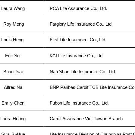
Laura Wang
PCA Life Assurance Co., Ltd.
Roy Meng
Farglory Life Insurance Co., Ltd
Louis Heng
First Life Insurance Co., Ltd
Eric Su
Life Insurance Co., Ltd.
KGI
Brian Tsai
Nan Shan Life Insurance Co., Ltd.
Alfred Na
BNP Paribas Cardif TCB Life Insurance Co.
Emily Chen
Fubon Life Insurance Co., Ltd.
Laura Huang
Cardif Assurance Vie, Taiwan Branch
Syu, Bi-Hua
Life Insurance Division of Chunghwa Post C