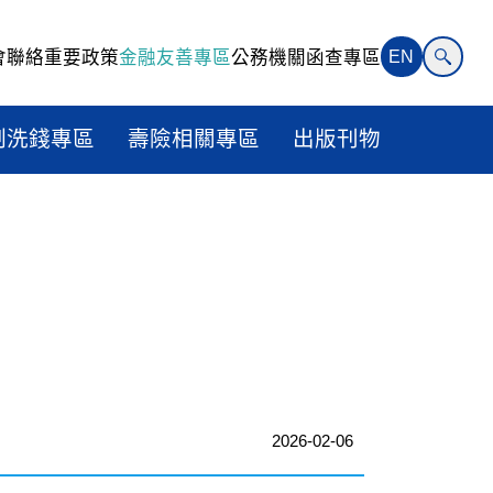
會聯絡
重要政策
金融友善專區
公務機關函查專區
EN
制洗錢專區
壽險相關專區
出版刊物
2026-02-06